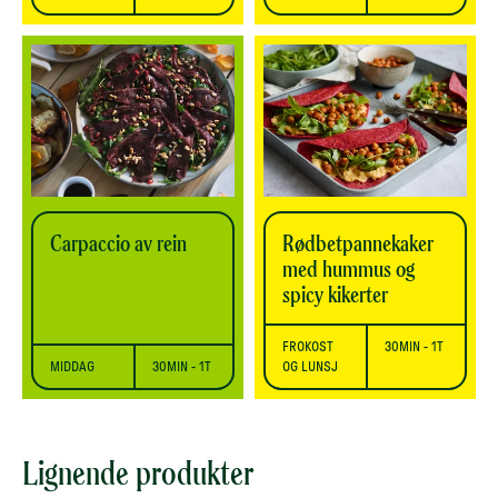
Carpaccio av rein
Rødbetpannekaker
med hummus og
spicy kikerter
FROKOST
30MIN - 1T
MIDDAG
30MIN - 1T
OG LUNSJ
Lignende produkter