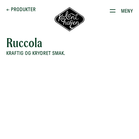
Dette brenner vi for
← PRODUKTER
MENY
Produkter
Kontakt
Ruccola
E-stoffguiden
KRAFTIG OG KRYDRET SMAK.
Oppskrifter
Restauranten
Gården