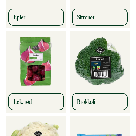
Epler
Sitroner
Løk, rød
Brokkoli