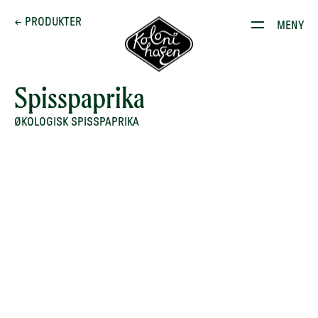
Dette brenner vi for
← PRODUKTER
MENY
Produkter
Kontakt
Spisspaprika
E-stoffguiden
ØKOLOGISK SPISSPAPRIKA
Oppskrifter
Restauranten
Gården