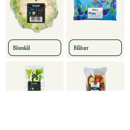
Blomkål
Blåbær
Stangselleri
Rotmiks