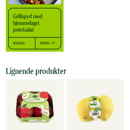
Grillspyd med
hjemmelaget
potetsalat
MIDDAG
30MIN - 1T
Lignende produkter