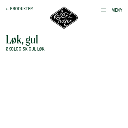
Dette brenner vi for
← PRODUKTER
MENY
Produkter
Kontakt
Løk, gul
E-stoffguiden
ØKOLOGISK GUL LØK.
Oppskrifter
Restauranten
Gården