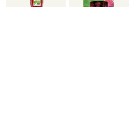
Spisspaprika
Løk, rød
Brokkoli
Blomkål