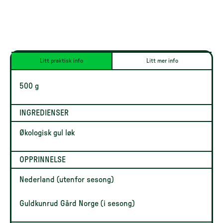
Litt praktisk info
Litt mer info
500 g
INGREDIENSER
Økologisk gul løk
OPPRINNELSE
Nederland (utenfor sesong)
Guldkunrud Gård Norge (i sesong)