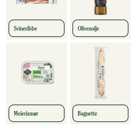
Svineribbe
Olivenolje
Meierismør
Baguette