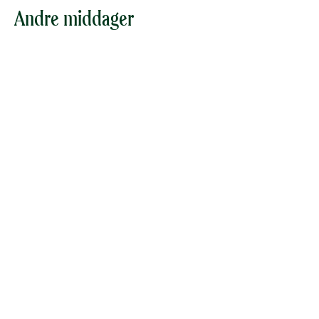
Andre middager
Medisterkake Sando
Pinnekjøtt med
rotmos, brunet smør
og et lite grilltriks
MIDDAG
UNDER 30
MIDDAG
OVER 1
MIN
TIME