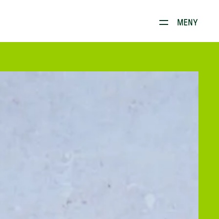
Dette brenner vi for
MENY
Produkter
Kontakt
E-stoffguiden
Oppskrifter
Restauranten