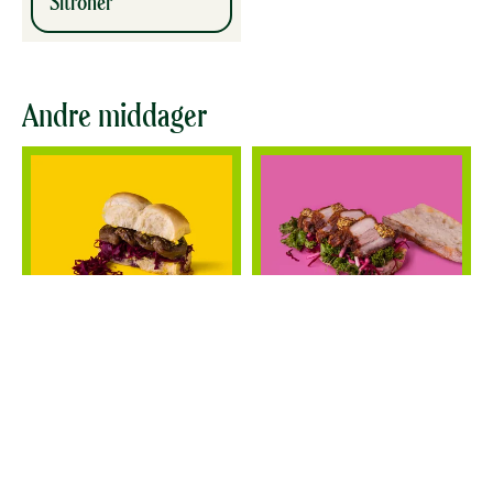
Sitroner
Andre middager
Medisterkake Sando
Ribbesandwich
MIDDAG
UNDER 30
MIDDAG
UNDER 30
MIN
MIN