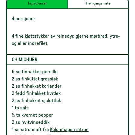
Ingredienser
Fremgangsmåte
4 porsjoner
4 fine kjøttstykker av reinsdyr, gjerne mørbrad, ytre-
og eller indrefilet.
CHIMICHURRI
6 ss finhakket persille
2 ss finkuttet gressløk
2 ss finhakket koriander
2 fedd finhakket hvitløk
2 ss finhakket sjalottløk
1 ts salt
1⁄2 ts kvernet pepper
2 ss hvitvinseddik
1 ss sitronsaft fra
Kolonihagen sitron