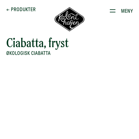
Dette brenner vi for
← PRODUKTER
MENY
Produkter
Kontakt
Ciabatta, fryst
E-stoffguiden
ØKOLOGISK CIABATTA
Oppskrifter
Restauranten
Gården