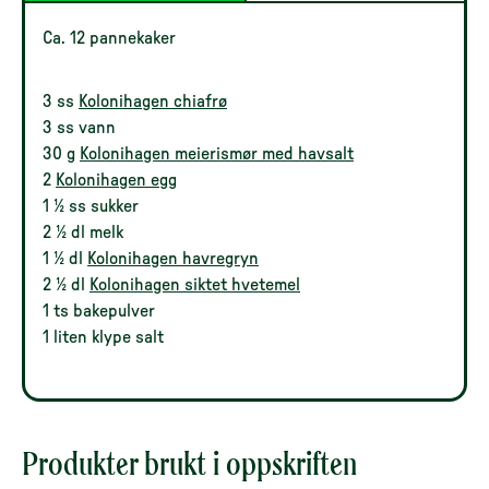
Ca. 12 pannekaker
3 ss
Kolonihagen chiafrø
3 ss vann
30 g
Kolonihagen meierismør med havsalt
2
Kolonihagen egg
1 ½ ss sukker
2 ½ dl melk
1 ½ dl
Kolonihagen havregryn
2 ½ dl
Kolonihagen siktet hvetemel
1 ts bakepulver
1 liten klype salt
Produkter brukt i oppskriften