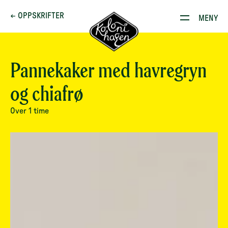
Dette brenner vi for
← OPPSKRIFTER
MENY
Produkter
Kontakt
Pannekaker med havregryn
og chiafrø
E-stoffguiden
Over 1 time
Oppskrifter
Restauranten
Gården