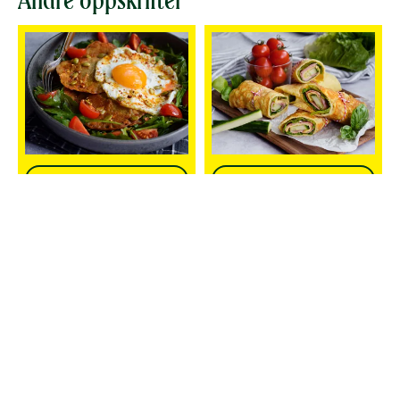
Småspicy
Eggewraps med kokt
linsepannekaker
skinke
FROKOST
UNDER 30
FROKOST
UNDER 30
OG LUNSJ
MIN
OG LUNSJ
MIN