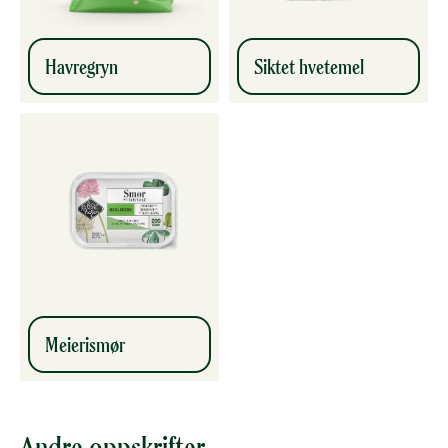
Havregryn
Siktet hvetemel
Meierismør
Andre oppskrifter