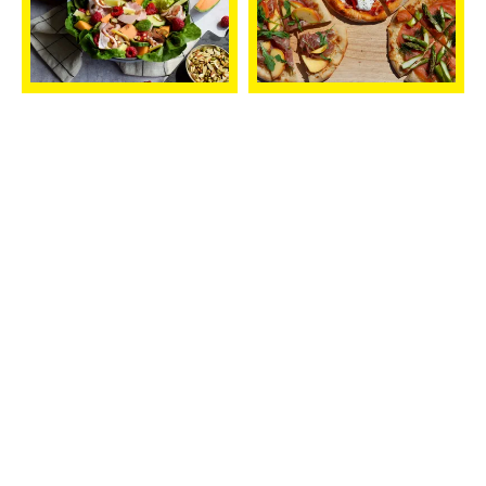
Sensommersalat
Sommerpizza på tre
måter
FROKOST
UNDER 30
FROKOST
OVER 1
OG LUNSJ
MIN
OG LUNSJ
TIME
Vårsalat med
Grønn shakshuka