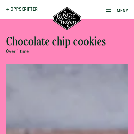
Dette brenner vi for
← OPPSKRIFTER
MENY
Produkter
Kontakt
Chocolate chip cookies
E-stoffguiden
Over 1 time
Oppskrifter
Restauranten
Gården