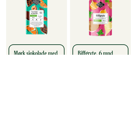
Mørk sjokolade med
Biffgryte, 6 mnd
hasselnøtt og
appelsin