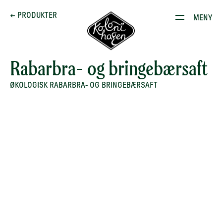
Dette brenner vi for
← PRODUKTER
MENY
Produkter
Kontakt
Rabarbra- og bringebærsaft
E-stoffguiden
ØKOLOGISK RABARBRA- OG BRINGEBÆRSAFT
Oppskrifter
Restauranten
Gården