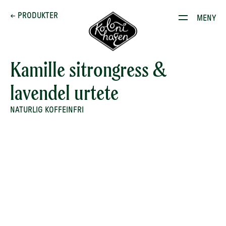
Dette brenner vi for
← PRODUKTER
MENY
Produkter
Kontakt
Kamille sitrongress &
lavendel urtete
E-stoffguiden
NATURLIG KOFFEINFRI
Oppskrifter
Restauranten
Gården