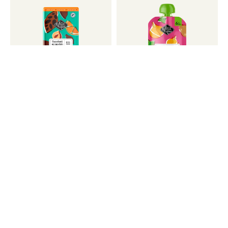
Mørk sjokolade med
Biffgryte, 6 mnd
hasselnøtt og
appelsin