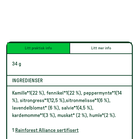
Litt praktisk info
Litt mer info
34 g
INGREDIENSER
Kamille*1(22 %), fennikel*1(22 %), peppermynte*1(14
%), sitrongress*1(12,5 %),sitronmelisse*1(6 %),
lavendelblomst* (6 %), salvie*1(4,5 %),
kardemomme*1(3 %), muskat* (2 %), humle*(2 %).
1
Rainforest Alliance sertifisert