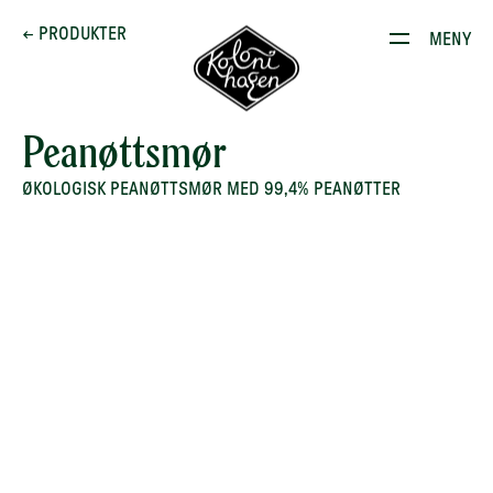
Dette brenner vi for
← PRODUKTER
MENY
Produkter
Kontakt
Peanøttsmør
E-stoffguiden
ØKOLOGISK PEANØTTSMØR MED 99,4% PEANØTTER
Oppskrifter
Restauranten
Gården