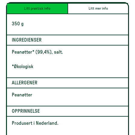
Litt praktisk info
Litt mer info
350 g
INGREDIENSER
Peanøtter* (99,4%), salt.
*Økologisk
ALLERGENER
Peanøtter
OPPRINNELSE
Produsert i Nederland.