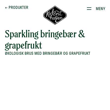
Dette brenner vi for
← PRODUKTER
MENY
Produkter
Kontakt
Sparkling bringebær &
grapefrukt
E-stoffguiden
ØKOLOGISK BRUS MED BRINGEBÆR OG GRAPEFRUKT
Oppskrifter
Restauranten
Gården