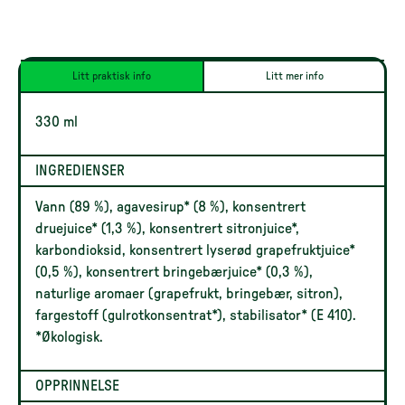
Litt praktisk info
Litt mer info
330 ml
INGREDIENSER
Vann (89 %), agavesirup* (8 %), konsentrert
druejuice* (1,3 %), konsentrert sitronjuice*,
karbondioksid, konsentrert lyserød grapefruktjuice*
(0,5 %), konsentrert bringebærjuice* (0,3 %),
naturlige aromaer (grapefrukt, bringebær, sitron),
fargestoff (gulrotkonsentrat*), stabilisator* (E 410).
*Økologisk.
OPPRINNELSE