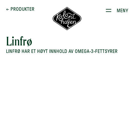
Dette brenner vi for
← PRODUKTER
MENY
Produkter
Kontakt
Linfrø
E-stoffguiden
LINFRØ HAR ET HØYT INNHOLD AV OMEGA-3-FETTSYRER
Oppskrifter
Restauranten
Gården