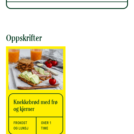
Oppskrifter
Knekkebrød med frø
og kjerner
FROKOST
OVER 1
OG LUNSJ
TIME