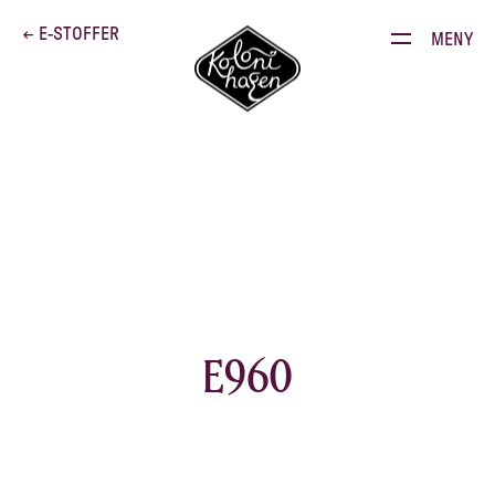
Dette brenner vi for
← E-STOFFER
MENY
Produkter
Kontakt
E-stoffguiden
Oppskrifter
Restauranten
E960
Gården