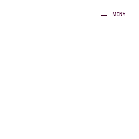
Dette brenner vi for
MENY
Produkter
Kontakt
E-stoffguiden
Oppskrifter
Restauranten