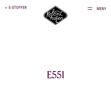
Dette brenner vi for
← E-STOFFER
MENY
Produkter
Kontakt
E-stoffguiden
Oppskrifter
Restauranten
E551
Gården