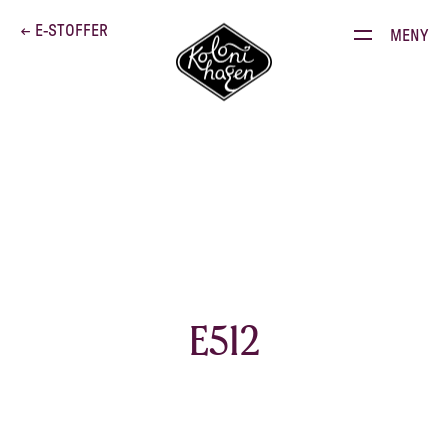
Dette brenner vi for
← E-STOFFER
MENY
Produkter
Kontakt
E-stoffguiden
Oppskrifter
Restauranten
E512
Gården