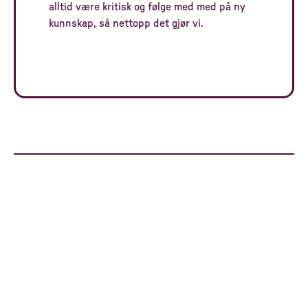
alltid være kritisk og følge med med på ny
kunnskap, så nettopp det gjør vi.
Vi som vil det annerledes
Til toppen