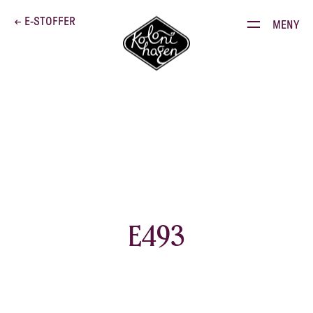
Dette brenner vi for
← E-STOFFER
MENY
Produkter
Kontakt
E-stoffguiden
Oppskrifter
Restauranten
E493
Gården