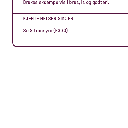
Brukes eksempelvis i brus, is og godteri.
KJENTE HELSERISIKOER
Se Sitronsyre (E330)
Vi som vil det annerledes