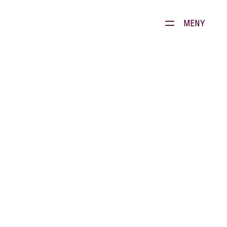
Dette brenner vi for
MENY
Produkter
Kontakt
E-stoffguiden
Oppskrifter
Restauranten