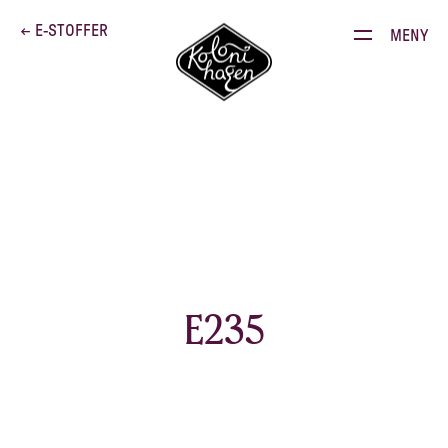
Dette brenner vi for
← E-STOFFER
MENY
Produkter
Kontakt
E-stoffguiden
Oppskrifter
Restauranten
E235
Gården