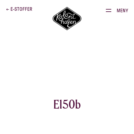
Dette brenner vi for
← E-STOFFER
MENY
Produkter
Kontakt
E-stoffguiden
Oppskrifter
Restauranten
Gården
E150b