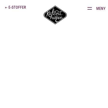
Dette brenner vi for
← E-STOFFER
MENY
Produkter
Kontakt
E-stoffguiden
Oppskrifter
Restauranten
Gården
E141