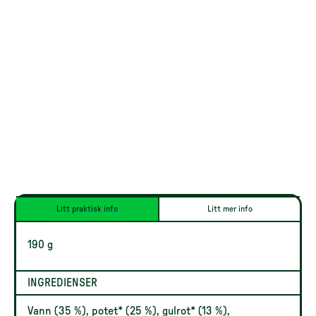
Litt praktisk info
Litt mer info
190 g
INGREDIENSER
Vann (35 %), potet* (25 %), gulrot* (13 %),