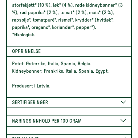
storfekjøtt* (10 %), løk* (4 %), røde kidneybønner* (3
%), rød paprika* (2 %), tomat* (2 %), mais* (2 %),
rapsolje*, tomatpuré*, rismel*, krydder* (hvitløk*,
paprika*, oregano*, koriander*, pepper*).
*Økologisk.
OPPRINNELSE
Potet: Østerrike, Italia, Spania, Belgia.
Kidneybønner: Frankrike, Italia, Spania, Egypt.
Produsert i Latvia.
SERTIFISERINGER
NÆRINGSINNHOLD PER 100 GRAM