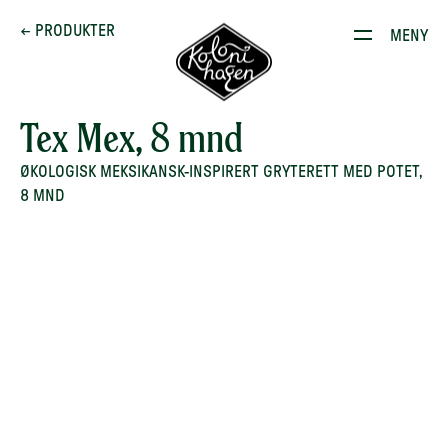
Dette brenner vi for
← PRODUKTER
MENY
Produkter
Kontakt
Tex Mex, 8 mnd
E-stoffguiden
ØKOLOGISK MEKSIKANSK-INSPIRERT GRYTERETT MED POTET,
8 MND
Oppskrifter
Restauranten
Gården