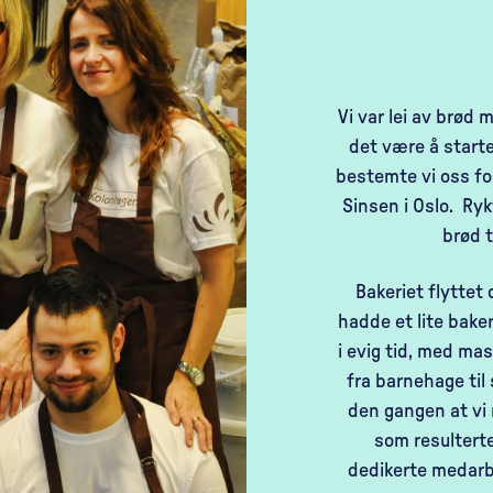
Vi var lei av brød 
det være å start
bestemte vi oss for 
Sinsen i Oslo. Rykt
brød t
Bakeriet flyttet 
hadde et lite baker
i evig tid, med mas
fra barnehage til
den gangen at vi 
som resulterte
dedikerte medarbe