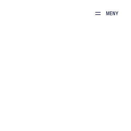
Dette brenner vi for
MENY
Produkter
Kontakt
E-stoffguiden
Oppskrifter
Restauranten