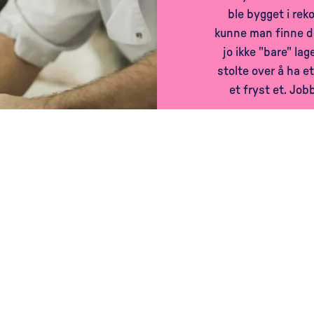
ble bygget i rek
kunne man finne de
jo ikke "bare" lag
stolte over å ha et 
et fryst et. Job
Kontakt:
bakeri@kolonihagen.no