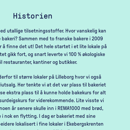
Historien
med utallige tilsetningsstoffer. Hvor vanskelig kan
e bakeri? Sammen med to franske bakere i 2009
å finne det ut! Det hele startet i et lite lokale på
et gikk fort, og snart leverte vi 100 % økologiske
il restauranter, kantiner og butikker.
derfor til større lokaler på Lilleborg hvor vi også
iutsalg. Her tenkte vi at det var plass til bakeriet
se ekstra plass til å kunne holde bakekurs for alt
 surdeigskurs for viderekommende. Lite visste vi
noen år senere skulle inn i REMA1000 med brød,
 i nok en flytting. I dag er bakeriet med sine
idere lokalisert i fine lokaler i Ekebergskrenten